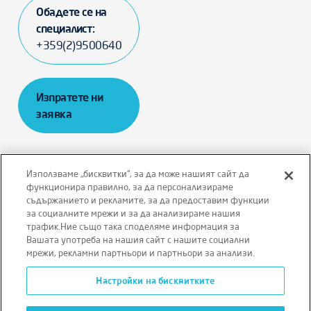
Обадете се на
специалист:
+359(2)9500640
Изпратете ни
заявка
Използваме „бисквитки“, за да може нашият сайт да
функционира правилно, за да персонализираме
съдържанието и рекламите, за да предоставим функции
Отказ от отговорност
Правила и условия
за социалните мрежи и за да анализираме нашия
трафик.Ние също така споделяме информация за
Политика за поверителност
Вашата употреба на нашия сайт с нашите социални
мрежи, рекламни партньори и партньори за анализи.
Политика за бисквитки
Настройки на бисквитките
Условия за ползване на уебсайта