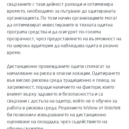
свързаните с тази дейност разходи и оптимизира
времето, необходимо за пътуване до одитираната
организацията. По този начин организациите могат
да оптимизират инвестираните в тяхната одитна
програма средства и да осигурят по-голяма
прозрачност, чрез предоставянето на възможност на
по-широка аудитория да наблюдава одита в реално
време.
Дистанционно провежданите одити спомагат за
намаляване на риска в опасни локации. Одитирането
във високо рискова среда традиционно е повод за
загриженост, поради наличието на фактори, които
влияят върху здравето и безопасността и са
свързани с достъпа на одитор, който не е обучен за
работа в рискова среда. Решението InView от Intertek
би позволило извършването на дистанционно
оценяване на площадка, чрез съдействието на
обучен служител.