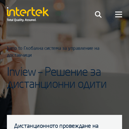
Jump to Глобална система за управление на
доставчици
Inview – Решение за
дистанционни одити
Дистанционното провеждане на