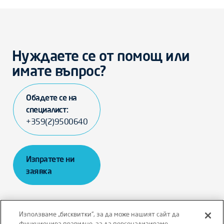
Нуждаете се от помощ или
имате въпрос?
Обадете се на
специалист:
+359(2)9500640
Изпратете ни
заявка
Използваме „бисквитки“, за да може нашият сайт да
функционира правилно, за да персонализираме