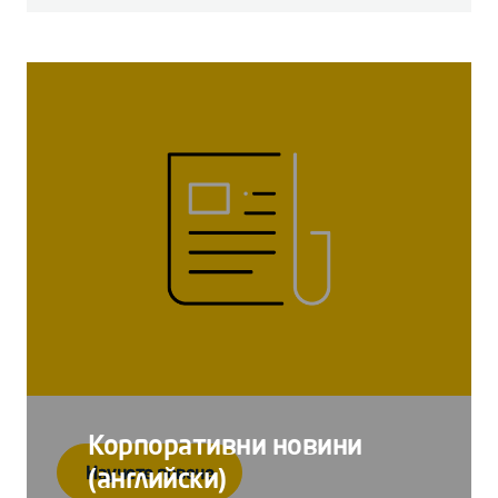
Корпоративни новини
Научете повече
(английски)