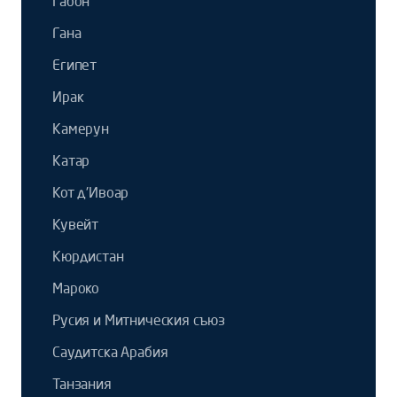
Габон
Гана
Египет
Ирак
Камерун
Катар
Кот д'Ивоар
Кувейт
Кюрдистан
Мароко
Русия и Митническия съюз
Саудитска Арабия
Танзания