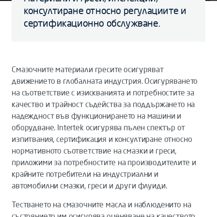
консултиране относно регулациите и
сертификационно обслужване.
Смазочните материали гресите осигуряват
движението в глобалната индустрия. Осигуряването
на съответствие с изискванията и потребностите за
качество и трайност съдейства за поддържането на
надеждност във функционирането на машини и
оборудване. Intertek осигурява пълен спектър от
изпитвания, сертификация и консултиране относно
нормативното съответствие на смазки и греси,
приложими за потребностите на производителите и
крайните потребители на индустриални и
автомобилни смазки, греси и други флуиди.
Тестването на смазочните масла и наблюденито на
състоянието им осигурява оценяване на качеството