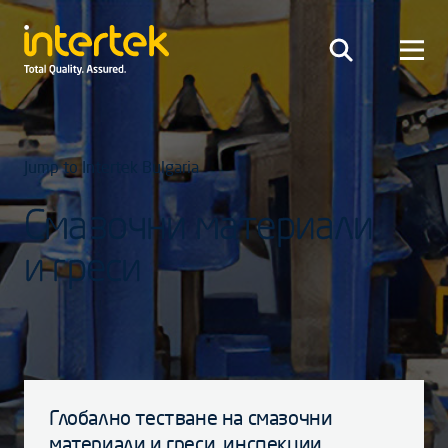
Jump to Intertek Bulgaria
Смазочни материали
и греси
Глобално тестване на смазочни
материали и греси, инспекции,