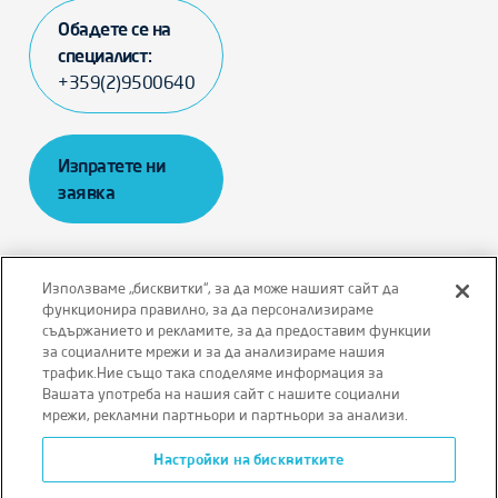
Обадете се на
специалист:
+359(2)9500640
Изпратете ни
заявка
Използваме „бисквитки“, за да може нашият сайт да
функционира правилно, за да персонализираме
съдържанието и рекламите, за да предоставим функции
Отказ от отговорност
Правила и условия
за социалните мрежи и за да анализираме нашия
трафик.Ние също така споделяме информация за
Политика за поверителност
Вашата употреба на нашия сайт с нашите социални
мрежи, рекламни партньори и партньори за анализи.
Политика за бисквитки
Настройки на бисквитките
Условия за ползване на уебсайта