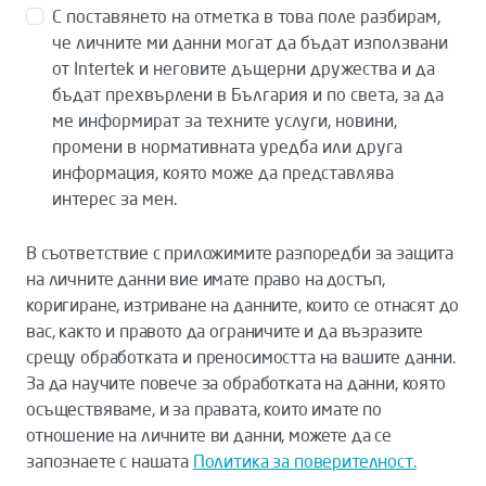
С поставянето на отметка в това поле разбирам,
че личните ми данни могат да бъдат използвани
от Intertek и неговите дъщерни дружества и да
бъдат прехвърлени в България и по света, за да
ме информират за техните услуги, новини,
промени в нормативната уредба или друга
информация, която може да представлява
интерес за мен.
В съответствие с приложимите разпоредби за защита
на личните данни вие имате право на достъп,
коригиране, изтриване на данните, които се отнасят до
вас, както и правото да ограничите и да възразите
срещу обработката и преносимостта на вашите данни.
За да научите повече за обработката на данни, която
осъществяваме, и за правата, които имате по
отношение на личните ви данни, можете да се
запознаете с нашата
Политика за поверителност.