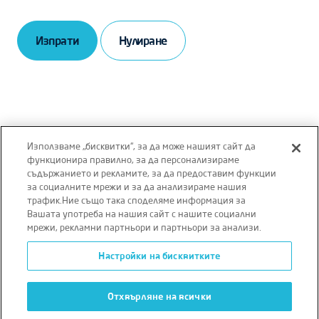
Изпрати
Използваме „бисквитки“, за да може нашият сайт да
функционира правилно, за да персонализираме
съдържанието и рекламите, за да предоставим функции
Отказ от отговорност
Правила и условия
за социалните мрежи и за да анализираме нашия
трафик.Ние също така споделяме информация за
Политика за поверителност
Вашата употреба на нашия сайт с нашите социални
мрежи, рекламни партньори и партньори за анализи.
Политика за бисквитки
Настройки на бисквитките
Условия за ползване на уебсайта
Отхвърляне на всички