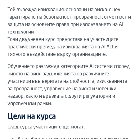
Той въвежда изисквания, основани на риска, с цел
гарантиране на безопасност, прозрачност, отчетност и
защита на основните права при използването на AI
технологии.
Този двудневен курс предоставя на участниците
практически преглед на изискванията на AI Act и
тяхното въздействие върху организациите.
Обучението разглежда категориите AI системи според
нивото на риск, задълженията на различните
участници във веригата на стойността, изискванията
за прозрачност, управление на риска и човешки
надзор, както и връзката с други регулаторни и
управленски рамки.
Цели на курса
След курса участниците ще могат:
Да разбират структурата и основните изисквания