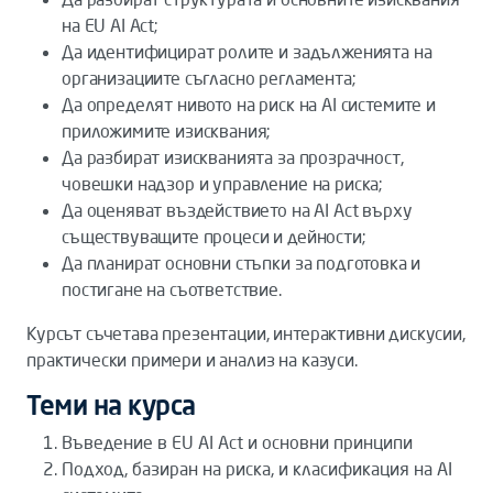
на EU AI Act;
Да идентифицират ролите и задълженията на
организациите съгласно регламента;
Да определят нивото на риск на AI системите и
приложимите изисквания;
Да разбират изискванията за прозрачност,
човешки надзор и управление на риска;
Да оценяват въздействието на AI Act върху
съществуващите процеси и дейности;
Да планират основни стъпки за подготовка и
постигане на съответствие.
Курсът съчетава презентации, интерактивни дискусии,
практически примери и анализ на казуси.
Теми на курса
Въведение в EU AI Act и основни принципи
Подход, базиран на риска, и класификация на AI