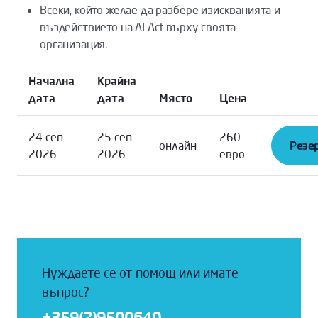
Всеки, който желае да разбере изискванията и
въздействието на AI Act върху своята
организация.
Начална
Крайна
дата
дата
Място
Цена
24 сеп
25 сеп
260
онлайн
Резер
2026
2026
евро
Нуждаете се от помощ или имате
въпрос?
+359(2)9500640