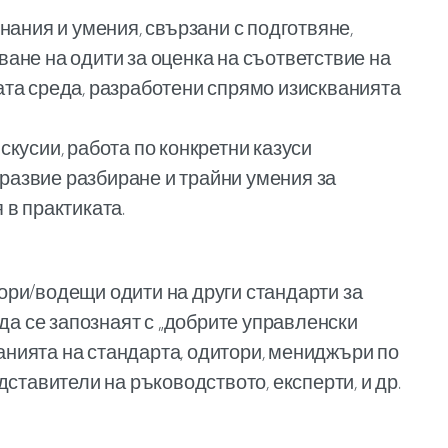
нания и умения, свързани с подготвяне,
ане на одити за оценка на съответствие на
ата среда, разработени спрямо изискванията
скусии, работа по конкретни казуси
а развие разбиране и трайни умения за
 в практиката.
ори/водещи одити на други стандарти за
 да се запознаят с „добрите управленски
кванията на стандарта, одитори, мениджъри по
дставители на ръководството, експерти, и др.
я