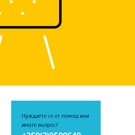
Нуждаете се от помощ или
имате въпрос?