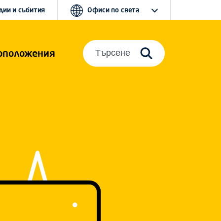
дии и събития
Офиси по света
оположения
Търсене