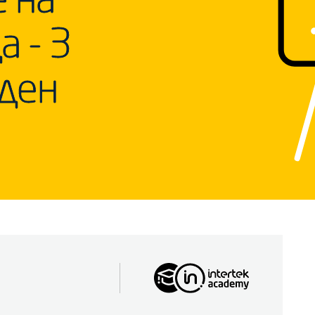
а - 3
ден