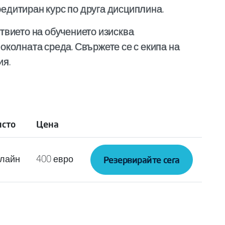
едитиран курс по друга дисциплина.
твието на обучението изисква
околната среда. Свържете се с екипа на
ия.
сто
Цена
Резервирайте сега
лайн
400 евро