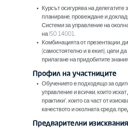
Курсът осигурява на делегатите з
планиране, провеждане и докладв
Системи за управление на околн
на ISO 14001.
Комбинацията от презентации, ди
(самостоятелно и в екип), цели д
прилагане на придобитите знания
Профил на участниците
Обучението е подходящо за одит
управление и всички, които искат
практики“, които са част от изис
качеството и околната среда, пре
Предварителни изисквани