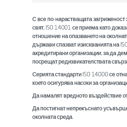
С все по-нарастващата загриженост 
свят, ISO 14001 се приема като дока
отношение на опазването на околнат
държави спазват изискванията на IS
акредитирани организации, за да де
посрещат редизвикателствата свърза
Серията стандарти ISO 14000 се отна
което осигурява насоки за организаци
Да намалят вредното въздействие от
Да постигнат непрекъснато усъвърш
околната среда.