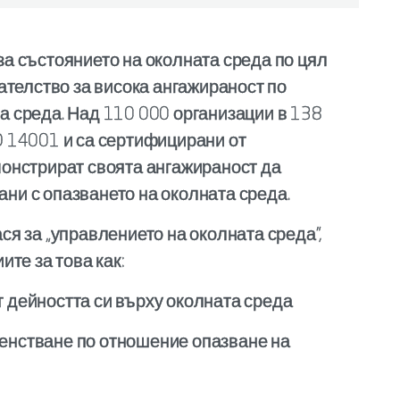
за състоянието на околната среда по цял
зателство за висока ангажираност по
а среда. Над 110 000 организации в 138
O 14001 и са сертифицирани от
монстрират своята ангажираност да
ни с опазването на околната среда.
ся за „управлението на околната среда”,
ите за това как:
 дейността си върху околната среда
енстване по отношение опазване на