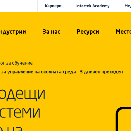
Кариери
Intertek Academy
Ме
ндустрии
За нас
Ресурси
Мест
ог за обучение
 за управление на околната среда - 3 дневен преходен
Водещи
истеми
е на