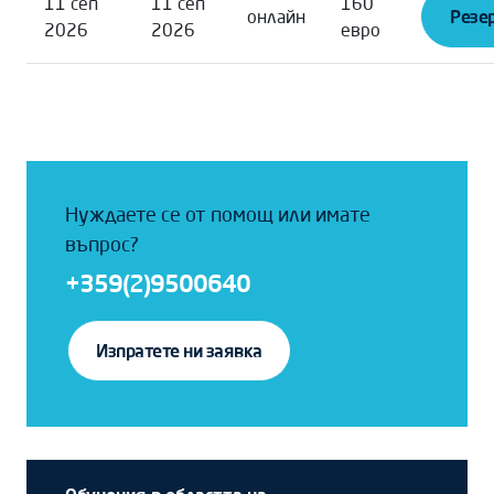
11 сеп
11 сеп
160
онлайн
Резер
2026
2026
евро
Нуждаете се от помощ или имате
въпрос?
+359(2)9500640
Изпратете ни заявка