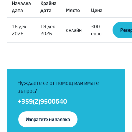
Начална
Крайна
дата
дата
Място
Цена
16 дек
18 дек
300
онлайн
Резер
2026
2026
евро
Нуждаете се от помощ или имате
въпрос?
+359(2)9500640
Изпратете ни заявка