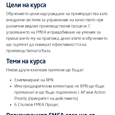
Цели на курса
Обучението цели надграждане на преимущества като
внедрени системи за управление на качеството при
различни видове производствени процеси. С
усвояването на FMEA и придобиване на умения за
прилагането му на практика, делегатите в обучението
ще съумеят да повишат ефективността на
производствената база.
Теми на курса
Някои други ключови промени ще бъдат:
Елиминиране на RPN
Има предварителни коментари, че RPN ще бъде
премахнат и ще бъде подменено с AP или Action
Priority (приоритет на действието)
6 Стъпков FMEA Процес