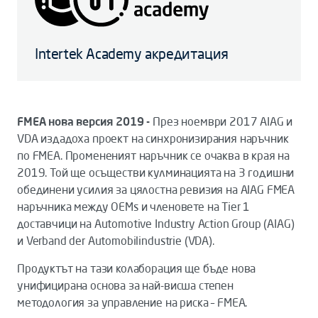
Intertek Academy акредитация
FMEA нова версия 2019 -
През ноември 2017 AIAG и
VDA издадоха проект на синхронизирания наръчник
по FMEA. Промененият наръчник се очаква в края на
2019. Той ще осъществи кулминацията на 3 годишни
обединени усилия за цялостна ревизия на AIAG FMEA
наръчника между OEMs и членовете на Tier 1
доставчици на Automotive Industry Action Group (AIAG)
и Verband der Automobilindustrie (VDA).
Продуктът на тази колаборация ще бъде нова
унифицирана основа за най-висша степен
методология за управление на риска – FMEA.