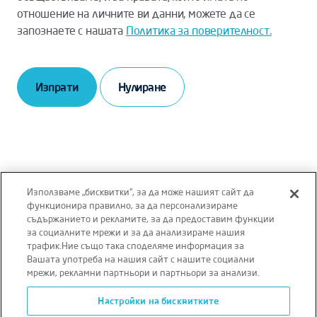
отношение на личните ви данни, можете да се
запознаете с нашата
Политика за поверителност.
Изпрати
Използваме „бисквитки“, за да може нашият сайт да
функционира правилно, за да персонализираме
съдържанието и рекламите, за да предоставим функции
Отказ от отговорност
Правила и условия
за социалните мрежи и за да анализираме нашия
трафик.Ние също така споделяме информация за
Политика за поверителност
Вашата употреба на нашия сайт с нашите социални
мрежи, рекламни партньори и партньори за анализи.
Политика за бисквитки
Настройки на бисквитките
Условия за ползване на уебсайта