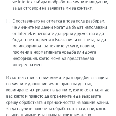
че Intertek събира и обработва личните ми данни,
за да отговори на заявката ми за контакт.
С поставянето на отметка в това поле разбирам,
че личните ми данни могат да бъдат използвани
от Intertek и неговите дъщерни дружества и да
бъдат прехвърлени в България и по света, за да
ме информират за техните услуги, новини,
промени в нормативната уредба или друга
информация, която може да представлява
интерес за мен.
В съответствие с приложимите разпоредби за защита
на личните данни вие имате право на достъп,
коригиране, изтриване на данните, които се отнасят до
вас, както и правото да ограничите и да възразите
срещу обработката и преносимостта на вашите данни.
За да научите повече за обработката на данни, която
осъществяваме, и за правата, които имате по