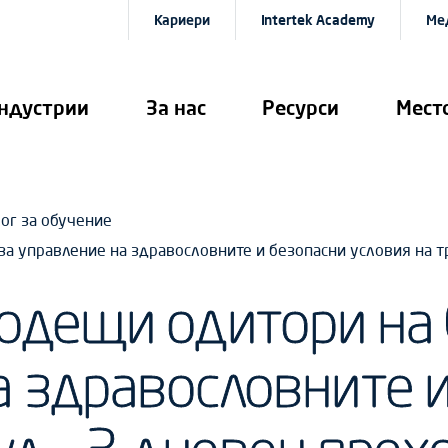
Кариери
Intertek Academy
Ме
ндустрии
За нас
Ресурси
Мест
ог за обучение
за управление на здравословните и безопасни условия на т
Водещи одитори на
а здравословните 