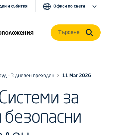
дии и събития
Офиси по света
оположения
Търсене
руд - 3 дневен преходен
11 Mar 2026
 Системи за
и безопасни