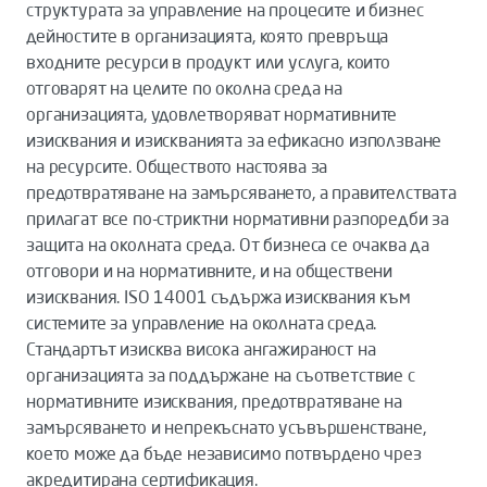
структурата за управление на процесите и бизнес
дейностите в организацията, която превръща
входните ресурси в продукт или услуга, които
отговарят на целите по околна среда на
организацията, удовлетворяват нормативните
изисквания и изискванията за ефикасно използване
на ресурсите. Обществото настоява за
предотвратяване на замърсяването, а правителствата
прилагат все по-стриктни нормативни разпоредби за
защита на околната среда. От бизнеса се очаква да
отговори и на нормативните, и на обществени
изисквания. ISO 14001 съдържа изисквания към
системите за управление на околната среда.
Стандартът изисква висока ангажираност на
организацията за поддържане на съответствие с
нормативните изисквания, предотвратяване на
замърсяването и непрекъснато усъвършенстване,
което може да бъде независимо потвърдено чрез
акредитирана сертификация.