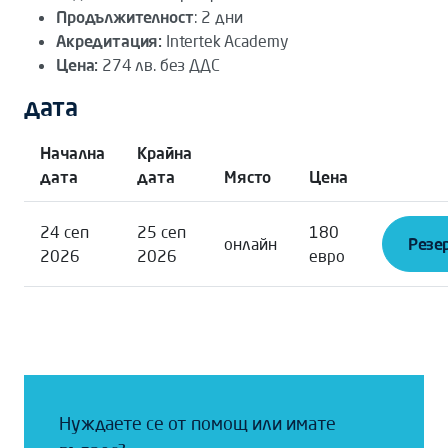
Продължителност
: 2 дни
Акредитация:
Intertek Academy
Цена:
274 лв. без ДДС
дата
Начална
Крайна
дата
дата
Място
Цена
24 сеп
25 сеп
180
онлайн
Резер
2026
2026
евро
Нуждаете се от помощ или имате